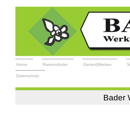
Home
Rasenroboter
Garten|Werken
S
Datenschutz
Bader 